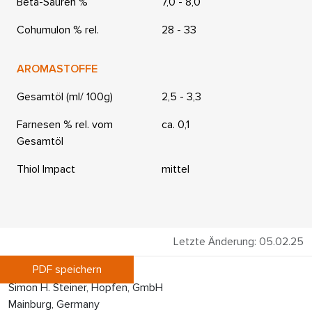
Beta-Säuren %
7,0 - 8,0
Cohumulon % rel.
28 - 33
AROMASTOFFE
Gesamtöl (ml/ 100g)
2,5 - 3,3
Farnesen % rel. vom
ca. 0,1
Gesamtöl
Thiol Impact
mittel
Letzte Änderung: 05.02.25
PDF speichern
Simon H. Steiner, Hopfen, GmbH
Mainburg, Germany