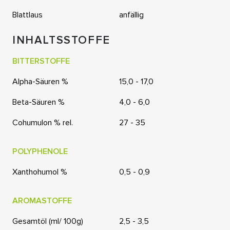
Blattlaus
anfällig
INHALTSSTOFFE
BITTERSTOFFE
Alpha-Säuren %
15,0 - 17,0
Beta-Säuren %
4,0 - 6,0
Cohumulon % rel.
27 - 35
POLYPHENOLE
Xanthohumol %
0,5 - 0,9
AROMASTOFFE
Gesamtöl (ml/ 100g)
2,5 - 3,5