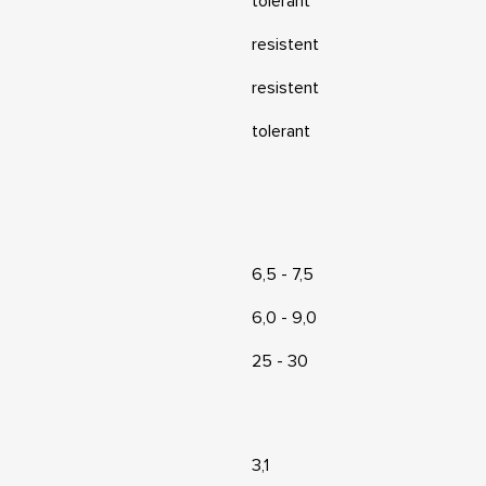
tolerant
resistent
resistent
tolerant
6,5 - 7,5
6,0 - 9,0
25 - 30
3,1