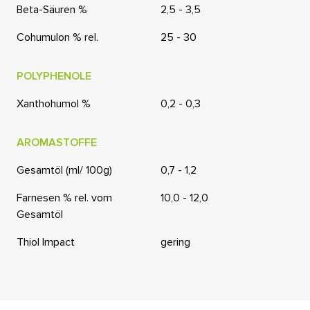
Beta-Säuren %
2,5 - 3,5
Cohumulon % rel.
25 - 30
POLYPHENOLE
Xanthohumol %
0,2 - 0,3
AROMASTOFFE
Gesamtöl (ml/ 100g)
0,7 - 1,2
Farnesen % rel. vom
10,0 - 12,0
Gesamtöl
Thiol Impact
gering