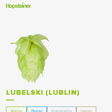
LUBELSKI (LUBLIN)
Würzig
Blumig
Kräuterartig
Harzig